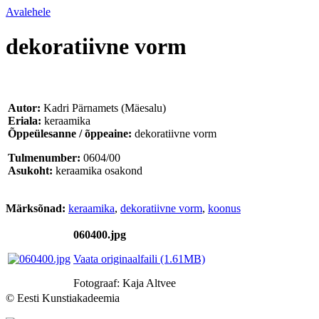
Avalehele
dekoratiivne vorm
Autor:
Kadri Pärnamets (Mäesalu)
Eriala:
keraamika
Õppeülesanne / õppeaine:
dekoratiivne vorm
Tulmenumber:
0604/00
Asukoht:
keraamika osakond
Märksõnad:
keraamika
,
dekoratiivne vorm
,
koonus
060400.jpg
Vaata originaalfaili (1.61MB)
Fotograaf: Kaja Altvee
© Eesti Kunstiakadeemia