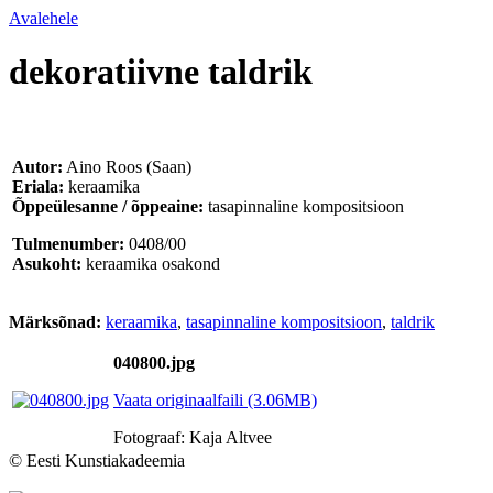
Avalehele
dekoratiivne taldrik
Autor:
Aino Roos (Saan)
Eriala:
keraamika
Õppeülesanne / õppeaine:
tasapinnaline kompositsioon
Tulmenumber:
0408/00
Asukoht:
keraamika osakond
Märksõnad:
keraamika
,
tasapinnaline kompositsioon
,
taldrik
040800.jpg
Vaata originaalfaili (3.06MB)
Fotograaf: Kaja Altvee
© Eesti Kunstiakadeemia