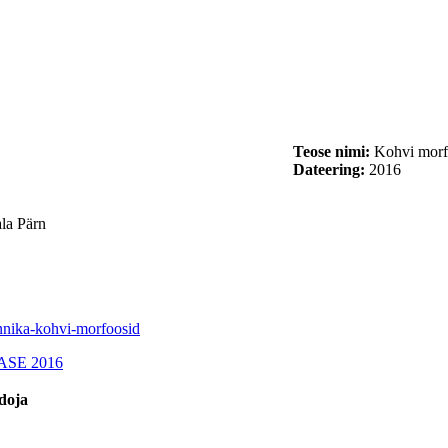
Teose nimi:
Kohvi morf
Dateering:
2016
la Pärn
-annika-kohvi-morfoosid
ASE 2016
doja