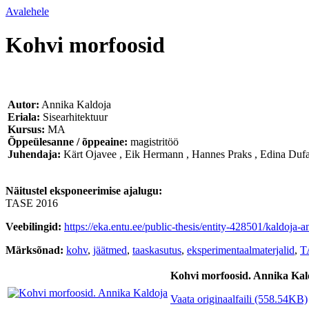
Avalehele
Kohvi morfoosid
Autor:
Annika Kaldoja
Eriala:
Sisearhitektuur
Kursus:
MA
Õppeülesanne / õppeaine:
magistritöö
Juhendaja:
Kärt Ojavee
,
Eik Hermann
,
Hannes Praks
,
Edina Dufa
Näitustel eksponeerimise ajalugu:
TASE 2016
Veebilingid:
https://eka.entu.ee/public-thesis/entity-428501/kaldoja
Märksõnad:
kohv
,
jäätmed
,
taaskasutus
,
eksperimentaalmaterjalid
,
T
Kohvi morfoosid. Annika Kal
Vaata originaalfaili (558.54KB)