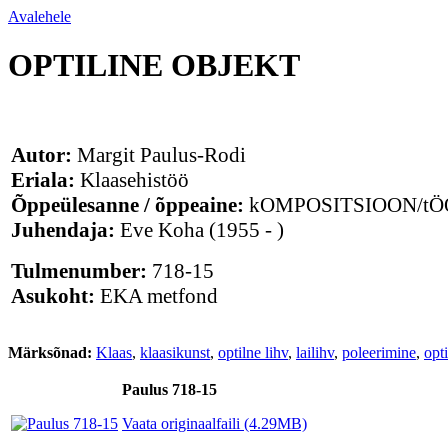
Avalehele
OPTILINE OBJEKT
Autor:
Margit Paulus-Rodi
Eriala:
Klaasehistöö
Õppeülesanne / õppeaine:
kOMPOSITSIOON/tÖ
Juhendaja:
Eve Koha
(1955 - )
Tulmenumber:
718-15
Asukoht:
EKA metfond
Märksõnad:
Klaas
,
klaasikunst
,
optilne lihv
,
lailihv
,
poleerimine
,
opti
Paulus 718-15
Vaata originaalfaili (4.29MB)