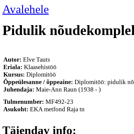
Avalehele
Pidulik nõudekomple
Autor:
Elve Tauts
Eriala:
Klaasehistöö
Kursus:
Diplomitöö
Õppeülesanne / õppeaine:
Diplomitöö: pidulik n
Juhendaja:
Maie-Ann Raun
(1938 - )
Tulmenumber:
MF492-23
Asukoht:
EKA metfond Raja tn
Täiendav info: