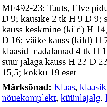
MF492-23: Tauts, Elve pidu
D 9; kausike 2 tk H 9 D 9; 
kauss keskmine (kild) H 14,
D 16; väike kauss (kild) H
klaasid madalamad 4 tk H 1
suur jalaga kauss H 23 D 2
15,5; kokku 19 eset
Märksõnad:
Klaas
,
klaasik
nõuekomplekt
,
küünlajalg
,