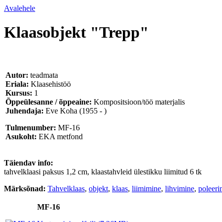
Avalehele
Klaasobjekt "Trepp"
Autor:
teadmata
Eriala:
Klaasehistöö
Kursus:
1
Õppeülesanne / õppeaine:
Kompositsioon/töö materjalis
Juhendaja:
Eve Koha
(1955 - )
Tulmenumber:
MF-16
Asukoht:
EKA metfond
Täiendav info:
tahvelklaasi paksus 1,2 cm, klaastahvleid ülestikku liimitud 6 tk
Märksõnad:
Tahvelklaas
,
objekt
,
klaas
,
liimimine
,
lihvimine
,
poleeri
MF-16