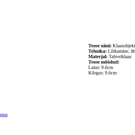
Teose nimi:
Klaasobjekt
Tehnika:
Lõikamine, lih
Materjal:
Tahvelklaas
Teose mõõdud:
Laius: 9.6cm
Kõrgus: 9.6cm
mine