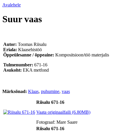
Avalehele
Suur vaas
Autor:
Toomas Riisalu
Eriala:
Klaasehistöö
Õppeülesanne / õppeaine:
Kompositsioon/töö materjalis
Tulmenumber:
671-16
Asukoht:
EKA metfond
Märksõnad:
Klaas
,
puhumine
,
vaas
Riisalu 671-16
Vaata originaalfaili (6.80MB)
Fotograaf: Mare Saare
Riisalu 671-16