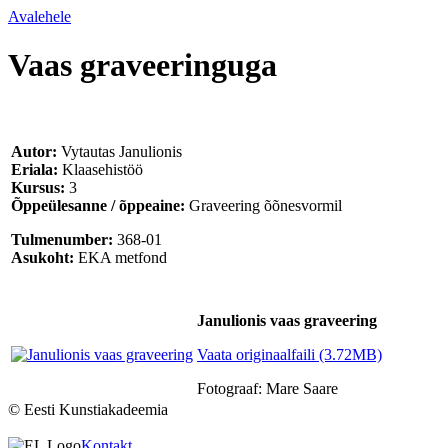
Avalehele
Vaas graveeringuga
Autor:
Vytautas Janulionis
Eriala:
Klaasehistöö
Kursus:
3
Õppeülesanne / õppeaine:
Graveering õõnesvormil
Tulmenumber:
368-01
Asukoht:
EKA metfond
Janulionis vaas graveering
Vaata originaalfaili (3.72MB)
Fotograaf: Mare Saare
© Eesti Kunstiakadeemia
Kontakt