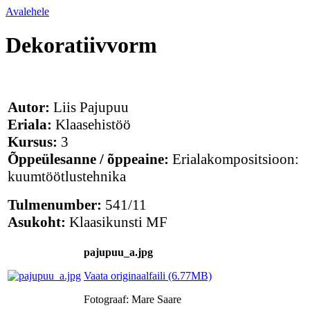
Avalehele
Dekoratiivvorm
Autor:
Liis Pajupuu
Eriala:
Klaasehistöö
Kursus:
3
Õppeülesanne / õppeaine:
Erialakompositsioon:
kuumtöötlustehnika
Tulmenumber:
541/11
Asukoht:
Klaasikunsti MF
pajupuu_a.jpg
Vaata originaalfaili (6.77MB)
Fotograaf: Mare Saare