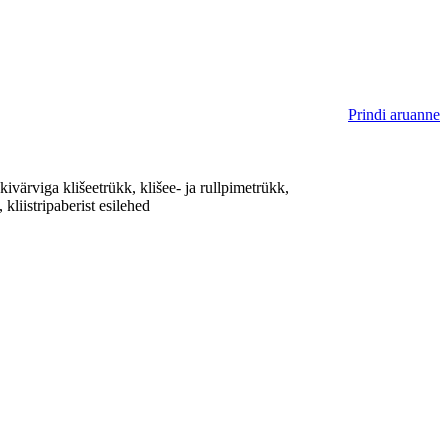
Prindi aruanne
ivärviga klišeetrükk, klišee- ja rullpimetrükk,
kliistripaberist esilehed