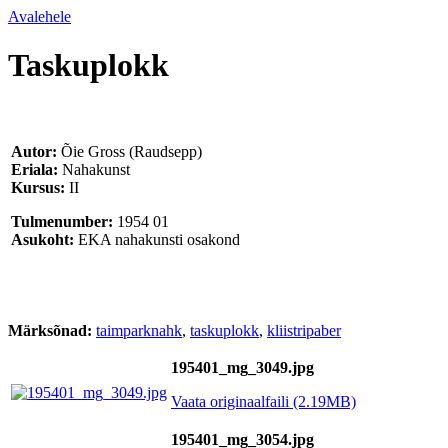
Avalehele
Taskuplokk
Autor:
Õie Gross (Raudsepp)
Eriala:
Nahakunst
Kursus:
II
Tulmenumber:
1954 01
Asukoht:
EKA nahakunsti osakond
Märksõnad:
taimparknahk
,
taskuplokk
,
kliistripaber
195401_mg_3049.jpg
Vaata originaalfaili (2.19MB)
195401_mg_3054.jpg