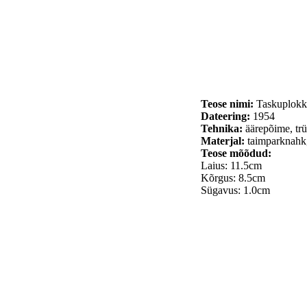
Teose nimi:
Taskuplokk
Dateering:
1954
Tehnika:
äärepõime, trük
Materjal:
taimparknahk, 
Teose mõõdud:
Laius: 11.5cm
Kõrgus: 8.5cm
Sügavus: 1.0cm