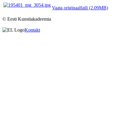
Vaata originaalfaili (2.09MB)
© Eesti Kunstiakadeemia
Kontakt