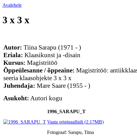
Avalehele
3 x 3 x
Autor:
Tiina Sarapu
(1971 - )
Eriala:
Klaasikunst ja -disain
Kursus:
Magistritöö
Õppeülesanne / õppeaine:
Magistritöö: antiikklaas
seeria klaasobjekte 3 x 3 x
Juhendaja:
Mare Saare
(1955 - )
Asukoht:
Autori kogu
1996_SARAPU_T
Vaata originaalfaili (2.17MB)
Fotograaf: Sarapu, Tiina