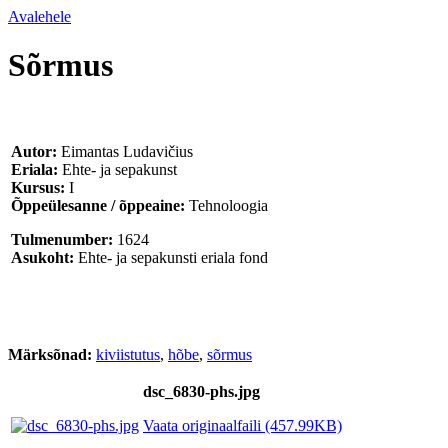
Avalehele
Sõrmus
Autor:
Eimantas Ludavičius
Eriala:
Ehte- ja sepakunst
Kursus:
I
Õppeülesanne / õppeaine:
Tehnoloogia
Tulmenumber:
1624
Asukoht:
Ehte- ja sepakunsti eriala fond
Märksõnad:
kiviistutus
,
hõbe
,
sõrmus
dsc_6830-phs.jpg
Vaata originaalfaili (457.99KB)