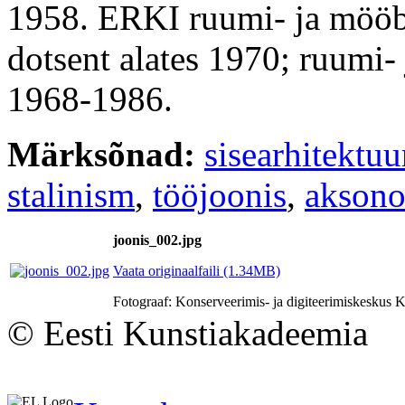
1958. ERKI ruumi- ja mööb
dotsent alates 1970; ruumi-
1968-1986.
Märksõnad:
sisearhitektuu
stalinism
,
tööjoonis
,
aksono
joonis_002.jpg
Vaata originaalfaili (1.34MB)
Fotograaf: Konserveerimis- ja digiteerimiskesku
© Eesti Kunstiakadeemia