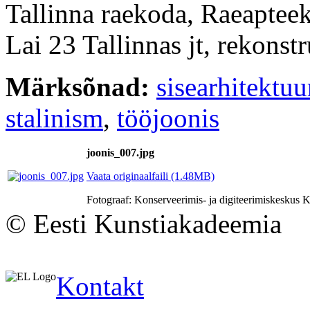
Tallinna raekoda, Raeaptee
Lai 23 Tallinnas jt, rekons
Märksõnad:
sisearhitektuu
stalinism
,
tööjoonis
joonis_007.jpg
Vaata originaalfaili (1.48MB)
Fotograaf: Konserveerimis- ja digiteerimiskesku
© Eesti Kunstiakadeemia
Kontakt