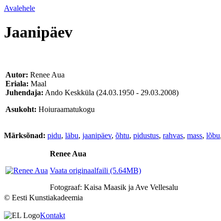
Avalehele
Jaanipäev
Autor:
Renee Aua
Eriala:
Maal
Juhendaja:
Ando Keskküla
(24.03.1950 - 29.03.2008)
Asukoht:
Hoiuraamatukogu
Märksõnad:
pidu
,
läbu
,
jaanipäev
,
õhtu
,
pidustus
,
rahvas
,
mass
,
lõbu
Renee Aua
Vaata originaalfaili (5.64MB)
Fotograaf: Kaisa Maasik ja Ave Vellesalu
© Eesti Kunstiakadeemia
Kontakt