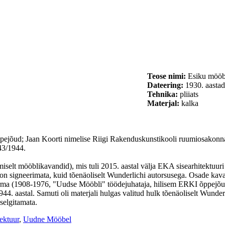
Teose nimi:
Esiku mööb
Dateering:
1930. aastad
Tehnika:
pliiats
Materjal:
kalka
ppejõud; Jaan Koorti nimelise Riigi Rakenduskunstikooli ruumiosakonna 
43/1944.
miselt mööblikavandid), mis tuli 2015. aastal välja EKA sisearhitektuur
n signeerimata, kuid tõenäoliselt Wunderlichi autorsusega. Osade kava
a (1908-1976, "Uudse Mööbli" töödejuhataja, hilisem ERKI õppejõud). 
4. aastal. Samuti oli materjali hulgas valitud hulk tõenäoliselt Wunderl
selgitamata.
tektuur
,
Uudne Mööbel