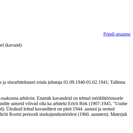
Prindi aruanne
el (kavand)
ja sisearhitektuuri eriala juhataja 01.09.1940-01.02.1941; Tallinna
i osakonna arhiivist. Enamik kavandeid on tehtud mööblitööstusele
ndite autorid võivad olla ka arhitekt Erich Birk (1907-1945, "Uudse
Üksikud leitud kavanditest on pärit 1944. aastast ja seotud
ichi Rootsi perioodi sisekujundustöödest (1960. aastatest). Materjali