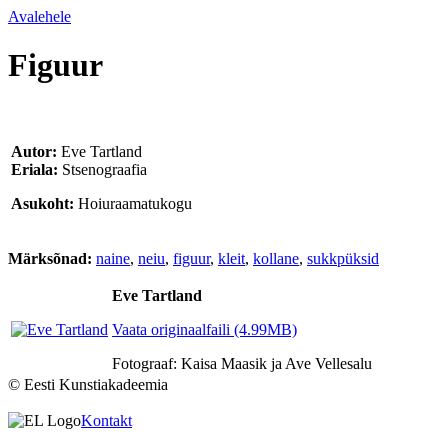
Avalehele
Figuur
Autor:
Eve Tartland
Eriala:
Stsenograafia
Asukoht:
Hoiuraamatukogu
Märksõnad:
naine
,
neiu
,
figuur
,
kleit
,
kollane
,
sukkpüksid
Eve Tartland
Vaata originaalfaili (4.99MB)
Fotograaf: Kaisa Maasik ja Ave Vellesalu
© Eesti Kunstiakadeemia
Kontakt