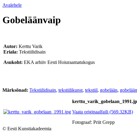
Avalehele
Gobeläänvaip
Autor:
Kerttu Varik
Eriala:
Tekstiilidisain
Asukoht:
EKA arhiiv Eesti Hoiuraamatukogus
Märksõnad:
Tekstiilidisain
,
tekstiilikunst
,
tekstiil
,
gobelään
,
gobelää
kerttu_varik_gobelaan_1991.j
Vaata originaalfaili (569.32KB)
Fotograaf: Priit Grepp
© Eesti Kunstiakadeemia