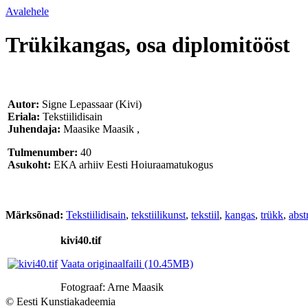
Avalehele
Trükikangas, osa diplomitööst
Autor:
Signe Lepassaar (Kivi)
Eriala:
Tekstiilidisain
Juhendaja:
Maasike Maasik
,
Tulmenumber:
40
Asukoht:
EKA arhiiv Eesti Hoiuraamatukogus
Märksõnad:
Tekstiilidisain
,
tekstiilikunst
,
tekstiil
,
kangas
,
trükk
,
abst
kivi40.tif
Vaata originaalfaili (10.45MB)
Fotograaf: Arne Maasik
© Eesti Kunstiakadeemia