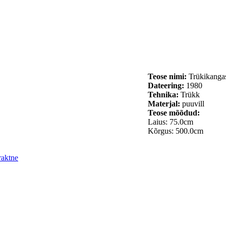
Teose nimi:
Trükikangas
Dateering:
1980
Tehnika:
Trükk
Materjal:
puuvill
Teose mõõdud:
Laius: 75.0cm
Kõrgus: 500.0cm
raktne