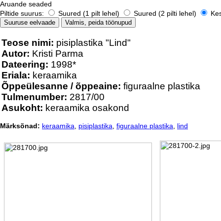
Aruande seaded
Piltide suurus:
Suured (1 pilt lehel)
Suured (2 pilti lehel)
Kesk
Teose nimi:
pisiplastika "Lind"
Autor:
Kristi Parma
Dateering:
1998*
Eriala:
keraamika
Õppeülesanne / õppeaine:
figuraalne plastika
Tulmenumber:
2817/00
Asukoht:
keraamika osakond
Märksõnad:
keraamika
,
pisiplastika
,
figuraalne plastika
,
lind