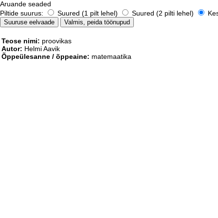
Aruande seaded
Piltide suurus:
Suured (1 pilt lehel)
Suured (2 pilti lehel)
Kesk
Teose nimi:
proovikas
Autor:
Helmi Aavik
Õppeülesanne / õppeaine:
matemaatika