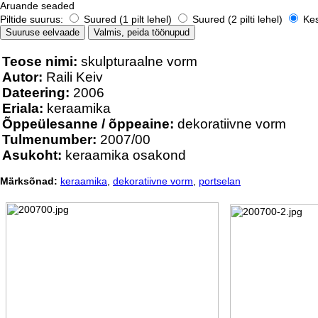
Aruande seaded
Piltide suurus:
Suured (1 pilt lehel)
Suured (2 pilti lehel)
Kesk
Teose nimi:
skulpturaalne vorm
Autor:
Raili Keiv
Dateering:
2006
Eriala:
keraamika
Õppeülesanne / õppeaine:
dekoratiivne vorm
Tulmenumber:
2007/00
Asukoht:
keraamika osakond
Märksõnad:
keraamika
,
dekoratiivne vorm
,
portselan