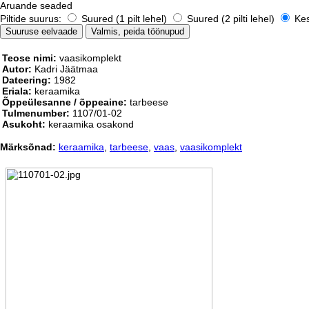
Aruande seaded
Piltide suurus:
Suured (1 pilt lehel)
Suured (2 pilti lehel)
Kesk
Teose nimi:
vaasikomplekt
Autor:
Kadri Jäätmaa
Dateering:
1982
Eriala:
keraamika
Õppeülesanne / õppeaine:
tarbeese
Tulmenumber:
1107/01-02
Asukoht:
keraamika osakond
Märksõnad:
keraamika
,
tarbeese
,
vaas
,
vaasikomplekt