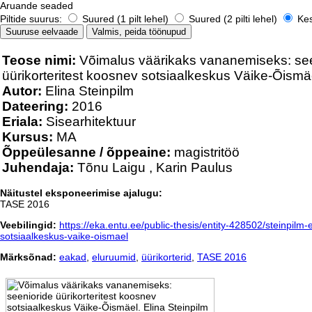
Aruande seaded
Piltide suurus:
Suured (1 pilt lehel)
Suured (2 pilti lehel)
Kesk
Teose nimi:
Võimalus väärikaks vananemiseks: see
üürikorteritest koosnev sotsiaalkeskus Väike-Õismä
Autor:
Elina Steinpilm
Dateering:
2016
Eriala:
Sisearhitektuur
Kursus:
MA
Õppeülesanne / õppeaine:
magistritöö
Juhendaja:
Tõnu Laigu
,
Karin Paulus
Näitustel eksponeerimise ajalugu:
TASE 2016
Veebilingid:
https://eka.entu.ee/public-thesis/entity-428502/steinpilm
sotsiaalkeskus-vaike-oismael
Märksõnad:
eakad
,
eluruumid
,
üürikorterid
,
TASE 2016