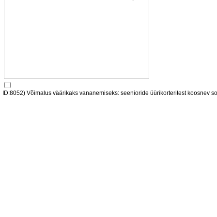
ID:8052) Võimalus väärikaks vananemiseks: seenioride üürikorteritest koosnev so