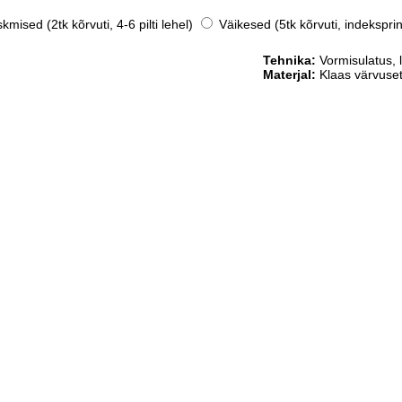
mised (2tk kõrvuti, 4-6 pilti lehel)
Väikesed (5tk kõrvuti, indeksprin
Tehnika:
Vormisulatus, l
Materjal:
Klaas värvuse