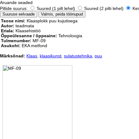
Aruande seaded
Piltide suurus:
Suured (1 pilt lehel)
Suured (2 pilti lehel)
Kesk
Teose nimi:
Klaasplokk puu kujutisega
Autor:
teadmata
Eriala:
Klaasehistöö
Õppeülesanne / õppeaine:
Tehnoloogia
Tulmenumber:
MF-09
Asukoht:
EKA metfond
Märksõnad:
Klaas
,
klaasikunst
,
sulatustehnika
,
puu