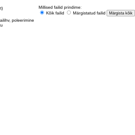
Millised failid prindime:
t)
Kõik failid
Märgistatud failid
ailihv, poleerimine
tu