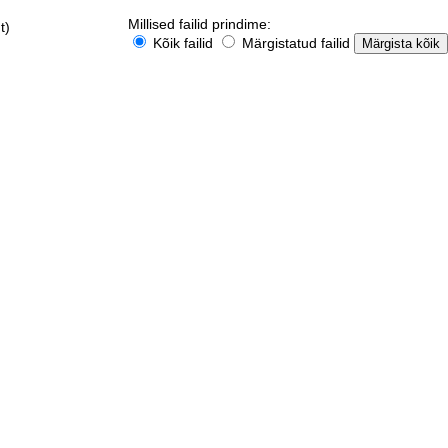
Millised failid prindime:
t)
Kõik failid
Märgistatud failid