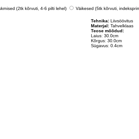
mised (2tk kõrvuti, 4-6 pilti lehel)
Väikesed (5tk kõrvuti, indeksprin
Tehnika:
Liivsöövitus
Materjal:
Tahvelklaas
Teose mõõdud:
Laius: 30.0cm
Kõrgus: 30.0cm
Sügavus: 0.4cm