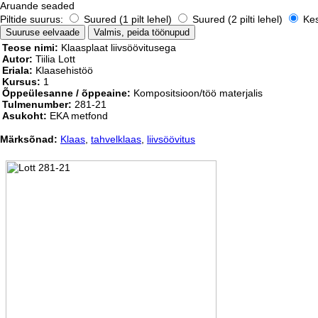
Aruande seaded
Piltide suurus:
Suured (1 pilt lehel)
Suured (2 pilti lehel)
Kesk
Teose nimi:
Klaasplaat liivsöövitusega
Autor:
Tiilia Lott
Eriala:
Klaasehistöö
Kursus:
1
Õppeülesanne / õppeaine:
Kompositsioon/töö materjalis
Tulmenumber:
281-21
Asukoht:
EKA metfond
Märksõnad:
Klaas
,
tahvelklaas
,
liivsöövitus