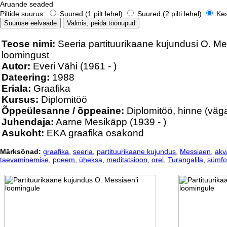
Aruande seaded
Piltide suurus:
Suured (1 pilt lehel)
Suured (2 pilti lehel)
Kesk
Teose nimi:
Seeria partituurikaane kujundusi O. Me
loomingust
Autor:
Everi Vähi
(1961 - )
Dateering:
1988
Eriala:
Graafika
Kursus:
Diplomitöö
Õppeülesanne / õppeaine:
Diplomitöö, hinne (väg
Juhendaja:
Aarne Mesikäpp
(1939 - )
Asukoht:
EKA graafika osakond
Märksõnad:
graafika
,
seeria
,
partituurikaane kujundus
,
Messiaen
,
akv
taevaminemise
,
poeem
,
üheksa
,
meditatsioon
,
orel
,
Turangalila
,
sümfo