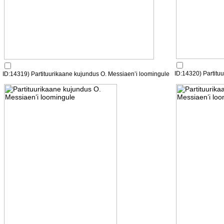
ID:14320) Partitu
ID:14319) Partituurikaane kujundus O. Messiaen’i loomingule