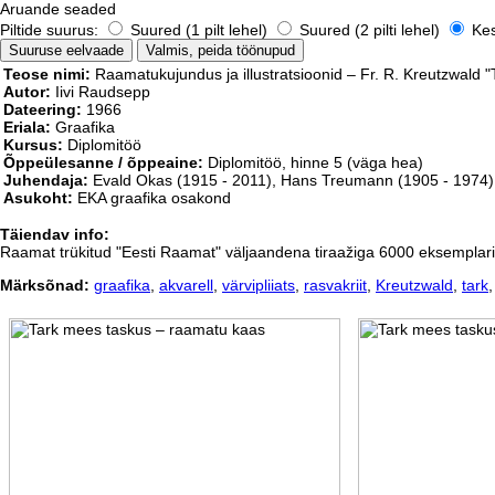
Aruande seaded
Piltide suurus:
Suured (1 pilt lehel)
Suured (2 pilti lehel)
Kesk
Teose nimi:
Raamatukujundus ja illustratsioonid – Fr. R. Kreutzwald 
Autor:
Iivi Raudsepp
Dateering:
1966
Eriala:
Graafika
Kursus:
Diplomitöö
Õppeülesanne / õppeaine:
Diplomitöö, hinne 5 (väga hea)
Juhendaja:
Evald Okas
(1915 - 2011)
,
Hans Treumann
(1905 - 1974)
Asukoht:
EKA graafika osakond
Täiendav info:
Raamat trükitud "Eesti Raamat" väljaandena tiraažiga 6000 eksemplari. 
Märksõnad:
graafika
,
akvarell
,
värvipliiats
,
rasvakriit
,
Kreutzwald
,
tark