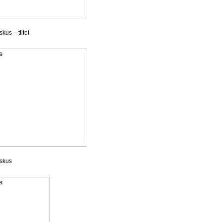
kus – tiitel
askus