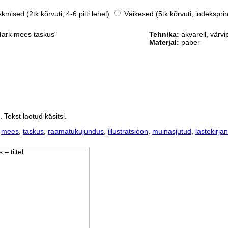
mised (2tk kõrvuti, 4-6 pilti lehel)
Väikesed (5tk kõrvuti, indeksprin
"Tark mees taskus"
Tehnika:
akvarell, värvipl
Materjal:
paber
Tekst laotud käsitsi.
,
mees
,
taskus
,
raamatukujundus
,
illustratsioon
,
muinasjutud
,
lastekirja