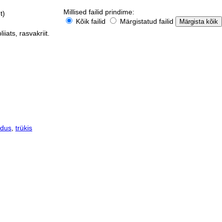
Millised failid prindime:
t)
Kõik failid
Märgistatud failid
iiats, rasvakriit.
ndus
,
trükis