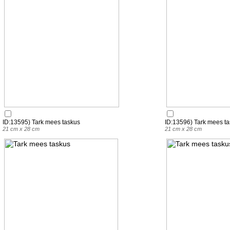
ID:13595) Tark mees taskus
ID:13596) Tark mees t
21 cm x 28 cm
21 cm x 28 cm