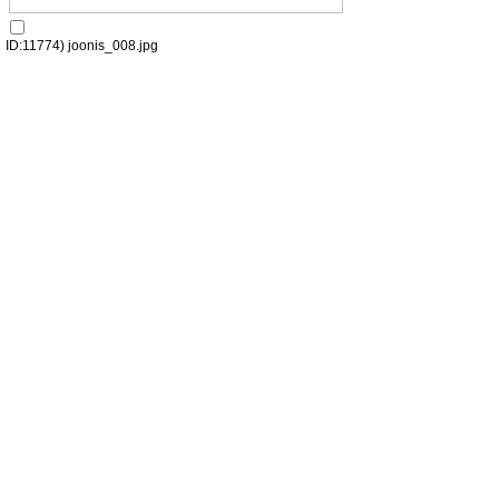
ID:11774) joonis_008.jpg