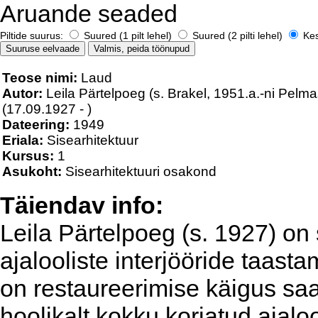
Aruande seaded
Piltide suurus:
Suured (1 pilt lehel)
Suured (2 pilti lehel)
Kesk
Teose nimi:
Laud
Autor:
Leila Pärtelpoeg (s. Brakel, 1951.a.-ni Pelma
(17.09.1927 - )
Dateering:
1949
Eriala:
Sisearhitektuur
Kursus:
1
Asukoht:
Sisearhitektuuri osakond
Täiendav info:
Leila Pärtelpoeg (s. 1927) on 
ajalooliste interjööride taas
on restaureerimise käigus sa
hoolikalt kokku korjatud ajalo