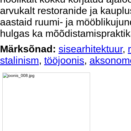
arvukalt restoranide ja kauplu
aastaid ruumi- ja mööblikuju
hulgas ka mõõdistamispraktik
Märksõnad:
sisearhitektuur
,
stalinism
,
tööjoonis
,
aksonome