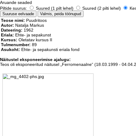
Aruande seaded
Piltide suurus:
Suured (1 pilt lehel)
Suured (2 pilti lehel)
Kesk
Teose nimi:
Puudritoos
Autor:
Natalja Markus
Dateering:
1962
Eriala:
Ehte- ja sepakunst
Kursus:
Oletatav kursus II
Tulmenumber:
89
Asukoht:
Ehte- ja sepakunsti eriala fond
Näitustel eksponeerimise ajalugu:
Teos oli eksponeeritud näitusel „Ferromenaalne“ (18.03.1999 - 04.04.2