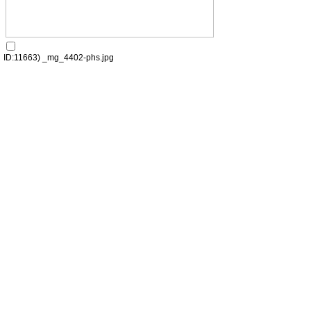
ID:11663) _mg_4402-phs.jpg