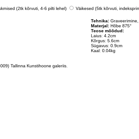
mised (2tk kõrvuti, 4-6 pilti lehel)
Väikesed (5tk kõrvuti, indeksprin
Tehnika:
Graveerimine,
Materjal:
Hõbe 875°
Teose mõõdud:
Laius: 4.2cm
Kõrgus: 5.6cm
Sügavus: 0.9cm
Kaal: 0.04kg
009) Tallinna Kunstihoone galeriis.