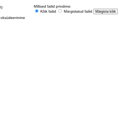
Millised failid prindime:
t)
Kõik failid
Märgistatud failid
 oksüdeerimine