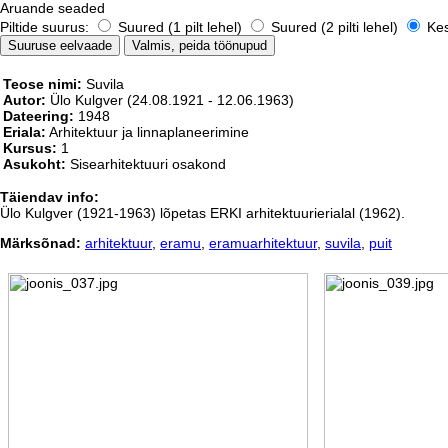
Aruande seaded
Piltide suurus:
Suured (1 pilt lehel)
Suured (2 pilti lehel)
Kesk
Teose nimi:
Suvila
Autor:
Ülo Kulgver
(24.08.1921 - 12.06.1963)
Dateering:
1948
Eriala:
Arhitektuur ja linnaplaneerimine
Kursus:
1
Asukoht:
Sisearhitektuuri osakond
Täiendav info:
Ülo Kulgver (1921-1963) lõpetas ERKI arhitektuurierialal (1962).
Märksõnad:
arhitektuur
,
eramu
,
eramuarhitektuur
,
suvila
,
puit