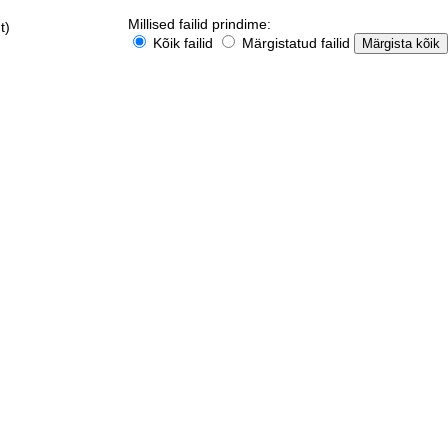
Millised failid prindime:
t)
Kõik failid
Märgistatud failid