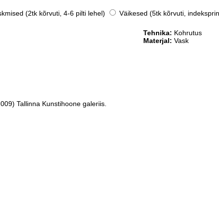
mised (2tk kõrvuti, 4-6 pilti lehel)
Väikesed (5tk kõrvuti, indeksprin
Tehnika:
Kohrutus
Materjal:
Vask
009) Tallinna Kunstihoone galeriis.