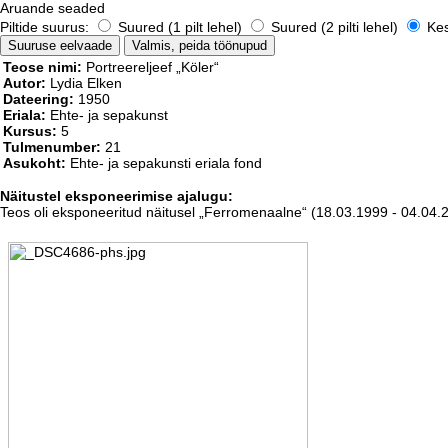
Aruande seaded
Piltide suurus:
Suured (1 pilt lehel)
Suured (2 pilti lehel)
Kesk
Teose nimi:
Portreereljeef „Köler“
Autor:
Lydia Elken
Dateering:
1950
Eriala:
Ehte- ja sepakunst
Kursus:
5
Tulmenumber:
21
Asukoht:
Ehte- ja sepakunsti eriala fond
Näitustel eksponeerimise ajalugu:
Teos oli eksponeeritud näitusel „Ferromenaalne“ (18.03.1999 - 04.04.2