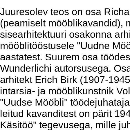
Juuresolev teos on osa Richa
(peamiselt mööblikavandid), m
sisearhitektuuri osakonna arh
mööblitööstusele "Uudne Möö
aastatest. Suurem osa töödest
Wunderlichi autorsusega. Osa
arhitekt Erich Birk (1907-19
intarsia- ja mööblikunstnik 
"Uudse Mööbli" töödejuhataja
leitud kavanditest on pärit 19
Käsitöö" tegevusega, mille ju