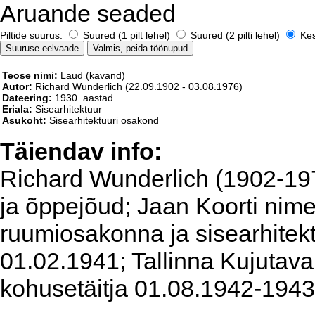
Aruande seaded
Piltide suurus:
Suured (1 pilt lehel)
Suured (2 pilti lehel)
Kesk
Teose nimi:
Laud (kavand)
Autor:
Richard Wunderlich
(22.09.1902 - 03.08.1976)
Dateering:
1930. aastad
Eriala:
Sisearhitektuur
Asukoht:
Sisearhitektuuri osakond
Täiendav info:
Richard Wunderlich (1902-1976
ja õppejõud; Jaan Koorti nime
ruumiosakonna ja sisearhitekt
01.02.1941; Tallinna Kujutava
kohusetäitja 01.08.1942-1943