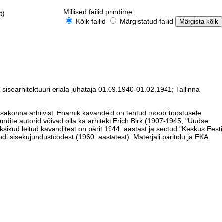
Millised failid prindime:
t)
Kõik failid
Märgistatud failid
sisearhitektuuri eriala juhataja 01.09.1940-01.02.1941; Tallinna
 osakonna arhiivist. Enamik kavandeid on tehtud mööblitööstusele
ite autorid võivad olla ka arhitekt Erich Birk (1907-1945, "Uudse
ikud leitud kavanditest on pärit 1944. aastast ja seotud "Keskus Eesti
odi sisekujundustöödest (1960. aastatest). Materjali päritolu ja EKA