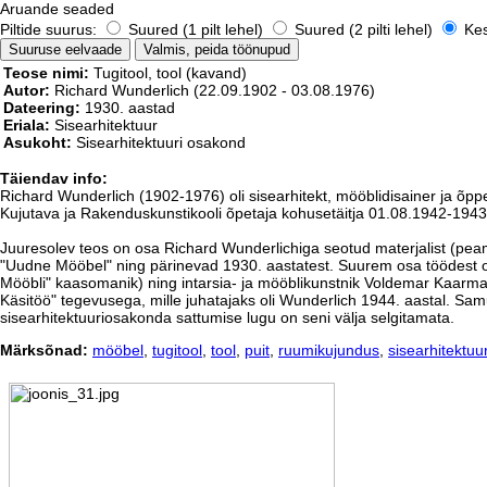
Aruande seaded
Piltide suurus:
Suured (1 pilt lehel)
Suured (2 pilti lehel)
Kesk
Teose nimi:
Tugitool, tool (kavand)
Autor:
Richard Wunderlich
(22.09.1902 - 03.08.1976)
Dateering:
1930. aastad
Eriala:
Sisearhitektuur
Asukoht:
Sisearhitektuuri osakond
Täiendav info:
Richard Wunderlich (1902-1976) oli sisearhitekt, mööblidisainer ja õpp
Kujutava ja Rakenduskunstikooli õpetaja kohusetäitja 01.08.1942-194
Juuresolev teos on osa Richard Wunderlichiga seotud materjalist (peami
"Uudne Mööbel" ning pärinevad 1930. aastatest. Suurem osa töödest on 
Mööbli" kaasomanik) ning intarsia- ja mööblikunstnik Voldemar Kaarma 
Käsitöö" tegevusega, mille juhatajaks oli Wunderlich 1944. aastal. Samut
sisearhitektuuriosakonda sattumise lugu on seni välja selgitamata.
Märksõnad:
mööbel
,
tugitool
,
tool
,
puit
,
ruumikujundus
,
sisearhitektuu