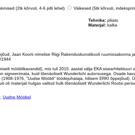
mised (2tk kõrvuti, 4-6 pilti lehel)
Väikesed (5tk kõrvuti, indeksprin
Tehnika:
pliiats
Materjal:
kalka
ejõud; Jaan Koorti nimelise Riigi Rakenduskunstikooli ruumiosakonna ja 
3/1944.
selt mööblikavandid), mis tuli 2015. aastal välja EKA sisearhitektuuri
signeerimata, kuid tõenäoliselt Wunderlichi autorsusega. Osade kavand
(1908-1976, "Uudse Mööbli" töödejuhataja, hilisem ERKI õppejõud). Üks
i oli materjali hulgas valitud hulk tõenäoliselt Wunderlichi Rootsi perio
r
,
Uudne Mööbel