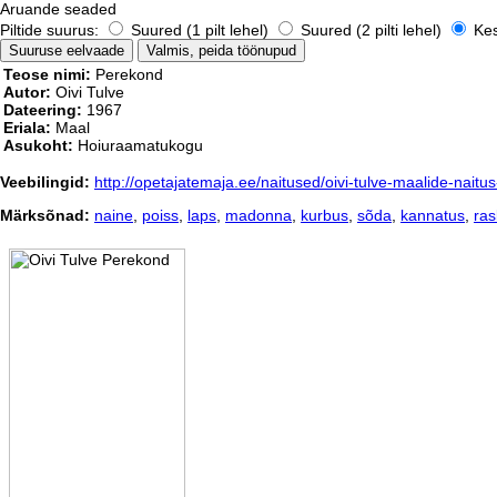
Aruande seaded
Piltide suurus:
Suured (1 pilt lehel)
Suured (2 pilti lehel)
Kesk
Teose nimi:
Perekond
Autor:
Oivi Tulve
Dateering:
1967
Eriala:
Maal
Asukoht:
Hoiuraamatukogu
Veebilingid:
http://opetajatemaja.ee/naitused/oivi-tulve-maalide-naitus
Märksõnad:
naine
,
poiss
,
laps
,
madonna
,
kurbus
,
sõda
,
kannatus
,
ras