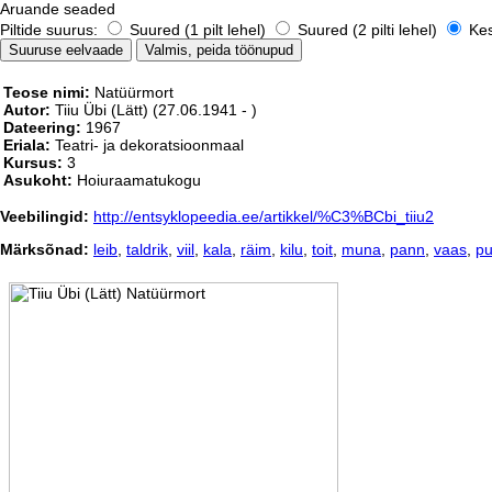
Aruande seaded
Piltide suurus:
Suured (1 pilt lehel)
Suured (2 pilti lehel)
Kesk
Teose nimi:
Natüürmort
Autor:
Tiiu Übi (Lätt)
(27.06.1941 - )
Dateering:
1967
Eriala:
Teatri- ja dekoratsioonmaal
Kursus:
3
Asukoht:
Hoiuraamatukogu
Veebilingid:
http://entsyklopeedia.ee/artikkel/%C3%BCbi_tiiu2
Märksõnad:
leib
,
taldrik
,
viil
,
kala
,
räim
,
kilu
,
toit
,
muna
,
pann
,
vaas
,
pu