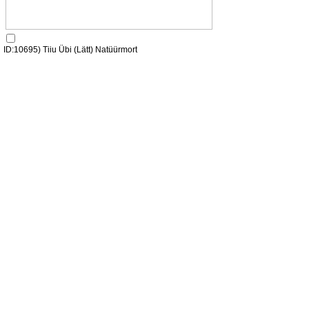
ID:10695) Tiiu Übi (Lätt) Natüürmort