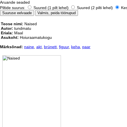
Aruande seaded
Piltide suurus:
Suured (1 pilt lehel)
Suured (2 pilti lehel)
Kesk
Teose nimi:
Naised
Autor:
tundmatu
Eriala:
Maal
Asukoht:
Hoiuraamatukogu
Märksõnad:
naine
,
akt
,
brünett
,
figuur
,
keha
,
paar