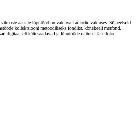
 viimaste aastate lõputööd on valdavalt autorite valduses. Sõjaeelseid
astööde kollektsiooni metoodiliseks fondiks, kõnekeeli metfond.
sad digitaalselt kättesaadavad ja lõputööde näituse Tase fotod