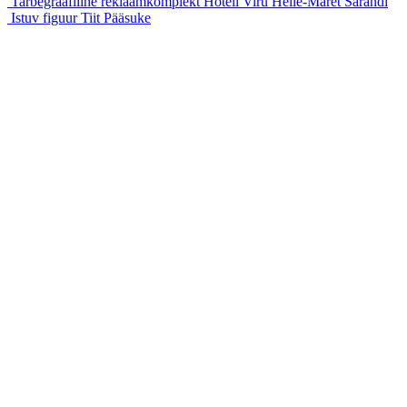
Tarbegraafiline reklaamkomplekt Hotell Viru
Helle-Maret Sarandi
Istuv figuur
Tiit Pääsuke