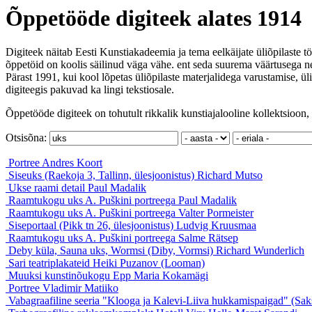
Õppetööde digiteek alates 1914
Digiteek näitab Eesti Kunstiakadeemia ja tema eelkäijate üliõpilaste tö
õppetöid on koolis säilinud väga vähe. ent seda suurema väärtusega ne
Pärast 1991, kui kool lõpetas üliõpilaste materjalidega varustamise, ül
digiteegis pakuvad ka lingi tekstiosale.
Õppetööde digiteek on tohutult rikkalik kunstiajalooline kollektsioon, 
Otsisõna:
Portree
Andres Koort
Siseuks (Raekoja 3, Tallinn, ülesjoonistus)
Richard Mutso
Ukse raami detail
Paul Madalik
Raamtukogu uks A. Puškini portreega
Paul Madalik
Raamtukogu uks A. Puškini portreega
Valter Pormeister
Siseportaal (Pikk tn 26, ülesjoonistus)
Ludvig Kruusmaa
Raamtukogu uks A. Puškini portreega
Salme Rätsep
Deby küla, Sauna uks, Wormsi (Diby, Vormsi)
Richard Wunderlich
Sari teatriplakateid
Heiki Puzanov (Looman)
Muuksi kunstinõukogu
Epp Maria Kokamägi
Portree
Vladimir Matiiko
Vabagraafiline seeria "Klooga ja Kalevi-Liiva hukkamispaigad" (Sa