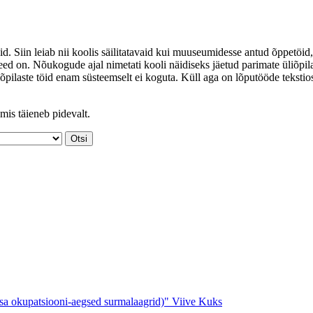
id. Siin leiab nii koolis säilitatavaid kui muuseumidesse antud õppetöid,
ed on. Nõukogude ajal nimetati kooli näidiseks jäetud parimate üliõpil
iõpilaste töid enam süsteemselt ei koguta. Küll aga on lõputööde tekstio
mis täieneb pidevalt.
ksa okupatsiooni-aegsed surmalaagrid)"
Viive Kuks