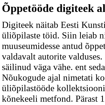
Õppetööde digiteek a
Digiteek näitab Eesti Kunst
üliõpilaste töid. Siin leiab n
muuseumidesse antud õppetö
valdavalt autorite valduses.
säilinud väga vähe. ent sed
Nõukogude ajal nimetati koo
üliõpilastööde kollektsioon
kõnekeeli metfond. Pärast 1