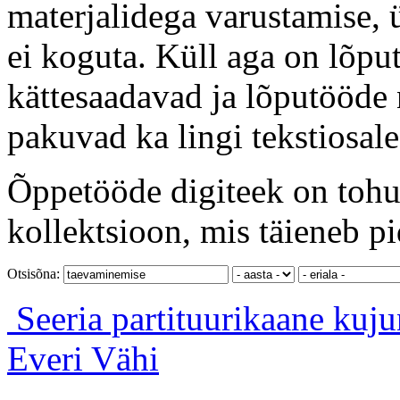
materjalidega varustamise, 
ei koguta. Küll aga on lõput
kättesaadavad ja lõputööde 
pakuvad ka lingi tekstiosale
Õppetööde digiteek on tohut
kollektsioon, mis täieneb pi
Otsisõna:
Seeria partituurikaane kuj
Everi Vähi