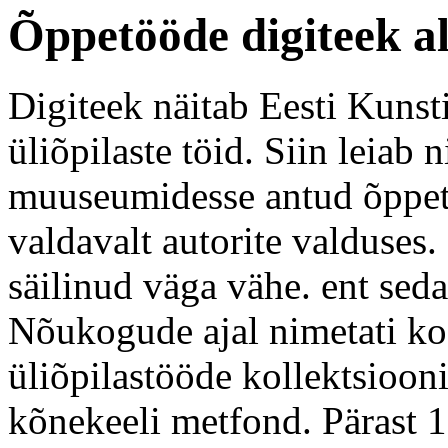
Õppetööde digiteek a
Digiteek näitab Eesti Kunst
üliõpilaste töid. Siin leiab n
muuseumidesse antud õppetö
valdavalt autorite valduses.
säilinud väga vähe. ent sed
Nõukogude ajal nimetati koo
üliõpilastööde kollektsioon
kõnekeeli metfond. Pärast 1