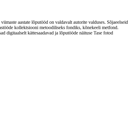
 viimaste aastate lõputööd on valdavalt autorite valduses. Sõjaeelseid
astööde kollektsiooni metoodiliseks fondiks, kõnekeeli metfond.
sad digitaalselt kättesaadavad ja lõputööde näituse Tase fotod