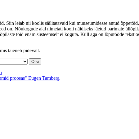
id. Siin leiab nii koolis säilitatavaid kui muuseumidesse antud õppetöid,
ed on. Nõukogude ajal nimetati kooli näidiseks jäetud parimate üliõpil
iõpilaste töid enam süsteemselt ei koguta. Küll aga on lõputööde tekstio
mis täieneb pidevalt.
i
eemid proosas"
Eugen Tamberg