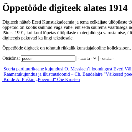
Õppetööde digiteek alates 1914
Digiteek näitab Eesti Kunstiakadeemia ja tema eelkäijate üliõpilaste tö
õppetöid on koolis säilinud väga vähe. ent seda suurema väärtusega ne
Pärast 1991, kui kool lõpetas üliõpilaste materjalidega varustamise, ül
digiteegis pakuvad ka lingi tekstiosale.
Õppetööde digiteek on tohutult rikkalik kunstiajalooline kollektsioon, 
Otsisõna:
Seeria partituurikaane kujundusi O. Messiaen’i loomingust
Everi Väh
Raamatukujundus ja illustratsioonid – Ch. Baudelaire "Väikesed po
Köide A. Puškin „Poeemid“
Õie Krusten