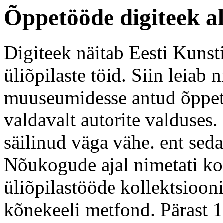
Õppetööde digiteek a
Digiteek näitab Eesti Kunst
üliõpilaste töid. Siin leiab n
muuseumidesse antud õppetö
valdavalt autorite valduses.
säilinud väga vähe. ent sed
Nõukogude ajal nimetati koo
üliõpilastööde kollektsioon
kõnekeeli metfond. Pärast 1