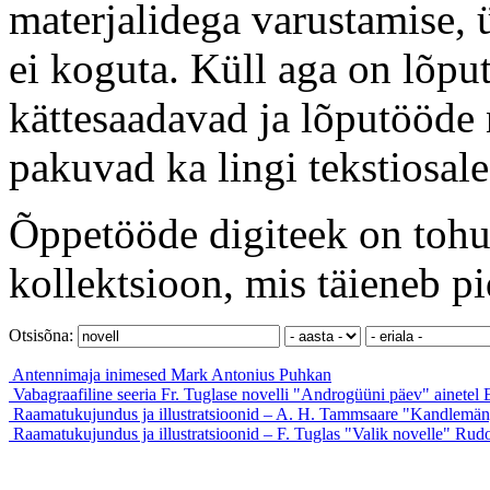
materjalidega varustamise, 
ei koguta. Küll aga on lõput
kättesaadavad ja lõputööde 
pakuvad ka lingi tekstiosale
Õppetööde digiteek on tohut
kollektsioon, mis täieneb pi
Otsisõna:
Antennimaja inimesed
Mark Antonius Puhkan
Vabagraafiline seeria Fr. Tuglase novelli "Androgüüni päev" ainetel
Raamatukujundus ja illustratsioonid – A. H. Tammsaare "Kandlemäng
Raamatukujundus ja illustratsioonid – F. Tuglas "Valik novelle"
Rudo