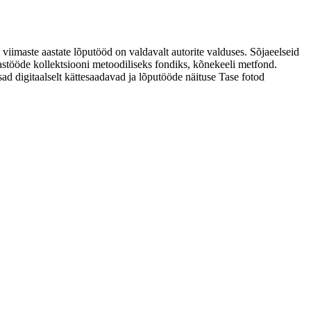
 viimaste aastate lõputööd on valdavalt autorite valduses. Sõjaeelseid
astööde kollektsiooni metoodiliseks fondiks, kõnekeeli metfond.
sad digitaalselt kättesaadavad ja lõputööde näituse Tase fotod