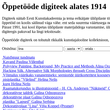
Õppetööde digiteek alates 1914
Digiteek näitab Eesti Kunstiakadeemia ja tema eelkäijate üliõpilaste tö
õppetöid on koolis säilinud väga vähe. ent seda suurema väärtusega ne
Pärast 1991, kui kool lõpetas üliõpilaste materjalidega varustamise, ül
digiteegis pakuvad ka lingi tekstiosale.
Õppetööde digiteek on tohutult rikkalik kunstiajalooline kollektsioon, 
Otsisõna:
Naisfiguur
tundmatu
Kavand
Paulina Villenthal
Polyview Painting. Background, My Practice and Methods
Alina Or
Hacking Silk. Alternative Silk Morphologies through Cross Discipli
Võimalus väärikaks vananemiseks: seenioride üürikorteritest koosne
pisiplastika "Vilelind"
Helina Nelis
kurg
Helina Nelis
Raamatukujundus ja illustratsioonid – H. Ch. Andersen "Näkineid"
G
dekoratiivne taldrik
Galina Odnopozova
dekoratiivne plaat
Galina Odnopozova
plastika "Lapsed"
Galina Serbina
Dekoratiivplaat "Lina"
Vilja Koppel (Promet)