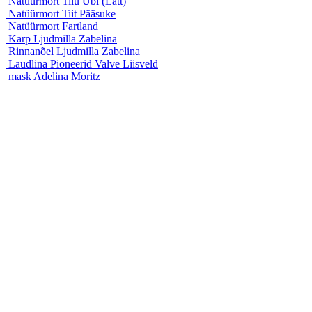
Natüürmort
Tiiu Übi (Lätt)
Natüürmort
Tiit Pääsuke
Natüürmort
Fartland
Karp
Ljudmilla Zabelina
Rinnanõel
Ljudmilla Zabelina
Laudlina Pioneerid
Valve Liisveld
mask
Adelina Moritz