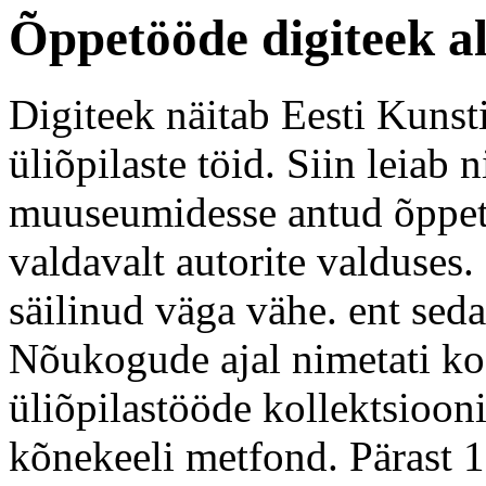
Õppetööde digiteek a
Digiteek näitab Eesti Kunst
üliõpilaste töid. Siin leiab n
muuseumidesse antud õppetö
valdavalt autorite valduses.
säilinud väga vähe. ent sed
Nõukogude ajal nimetati koo
üliõpilastööde kollektsioon
kõnekeeli metfond. Pärast 1