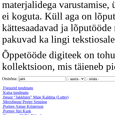
materjalidega varustamise, 
ei koguta. Küll aga on lõput
kättesaadavad ja lõputööde 
pakuvad ka lingi tekstiosale
Õppetööde digiteek on tohut
kollektsioon, mis täieneb pi
Otsisõna:
Figuurid
tundmatu
Kaisa
tundmatu
figuur "Jakkhärg"
Maie Kaldma (Lutter)
Meesfiguur
Peeter Sepping
Portree
Aimar Kristerson
Portree
Jüri Kask