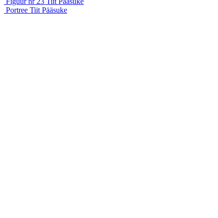
Figuur nr 23
Tiit Pääsuke
Portree
Tiit Pääsuke