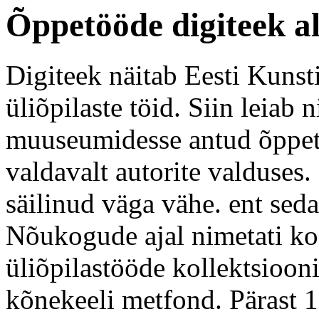
Õppetööde digiteek a
Digiteek näitab Eesti Kunst
üliõpilaste töid. Siin leiab n
muuseumidesse antud õppetö
valdavalt autorite valduses.
säilinud väga vähe. ent sed
Nõukogude ajal nimetati koo
üliõpilastööde kollektsioon
kõnekeeli metfond. Pärast 1