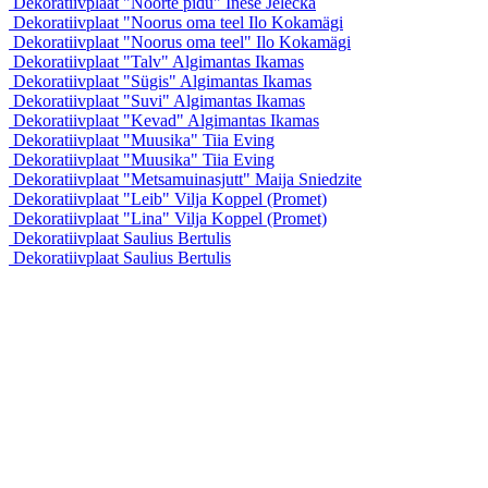
Dekoratiivplaat "Noorte pidu"
Inese Jelecka
Dekoratiivplaat "Noorus oma teel
Ilo Kokamägi
Dekoratiivplaat "Noorus oma teel"
Ilo Kokamägi
Dekoratiivplaat "Talv"
Algimantas Ikamas
Dekoratiivplaat "Sügis"
Algimantas Ikamas
Dekoratiivplaat "Suvi"
Algimantas Ikamas
Dekoratiivplaat "Kevad"
Algimantas Ikamas
Dekoratiivplaat "Muusika"
Tiia Eving
Dekoratiivplaat "Muusika"
Tiia Eving
Dekoratiivplaat "Metsamuinasjutt"
Maija Sniedzite
Dekoratiivplaat "Leib"
Vilja Koppel (Promet)
Dekoratiivplaat "Lina"
Vilja Koppel (Promet)
Dekoratiivplaat
Saulius Bertulis
Dekoratiivplaat
Saulius Bertulis