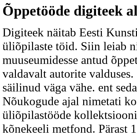
Õppetööde digiteek a
Digiteek näitab Eesti Kunst
üliõpilaste töid. Siin leiab n
muuseumidesse antud õppetö
valdavalt autorite valduses.
säilinud väga vähe. ent sed
Nõukogude ajal nimetati koo
üliõpilastööde kollektsioon
kõnekeeli metfond. Pärast 1