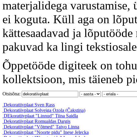
materjalidega varustamise, 
ei koguta. Küll aga on lõput
kättesaadavad ja lõputööde 
pakuvad ka lingi tekstiosale
Õppetööde digiteek on tohut
kollektsioon, mis täieneb pi
Otsisõna:
Dekoratiivplaat
Sven Rass
Dekoratiivplaat
Solveiga Ozola (Čakstiņa)
DEkoratiivplaat "Linnud"
Tiina Saidla
Dekoratiivplaat
Romualdas Dargis
Dekoratiivplaat "Võtmed"
Taivo Linna
Dekoratiivplaat "Noorte pidu"
Inese Jelecka