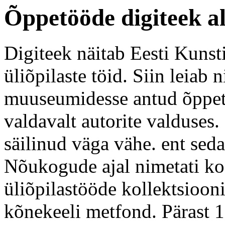
Õppetööde digiteek a
Digiteek näitab Eesti Kunst
üliõpilaste töid. Siin leiab n
muuseumidesse antud õppetö
valdavalt autorite valduses.
säilinud väga vähe. ent sed
Nõukogude ajal nimetati koo
üliõpilastööde kollektsioon
kõnekeeli metfond. Pärast 1