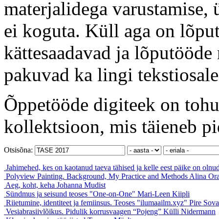
materjalidega varustamise, 
ei koguta. Küll aga on lõput
kättesaadavad ja lõputööde 
pakuvad ka lingi tekstiosale
Õppetööde digiteek on tohut
kollektsioon, mis täieneb pi
Otsisõna:
Jahimehed, kes on kaotanud taeva tähised ja kelle eest päike on olnu
Polyview Painting. Background, My Practice and Methods
Alina Or
Aeg, koht, keha
Johanna Mudist
Sündmus ja seisund teoses "One-on-One"
Mari-Leen Kiipli
Riietumine, identiteet ja femiinsus. Teoses "ilumaailm.xyz"
Pire Sova
Vesiabrasiivlõikus. Pidulik korrusvaagen “Pojeng”
Külli Nidermann