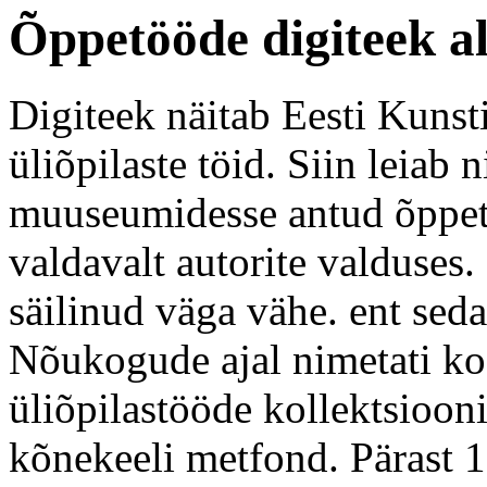
Õppetööde digiteek a
Digiteek näitab Eesti Kunst
üliõpilaste töid. Siin leiab n
muuseumidesse antud õppetö
valdavalt autorite valduses.
säilinud väga vähe. ent sed
Nõukogude ajal nimetati koo
üliõpilastööde kollektsioon
kõnekeeli metfond. Pärast 1