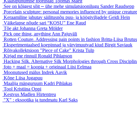
Klaasipuhumise tööriistad
Toomas Mäelt
See on kõigest sõit ⎼ ühe mehe simulatsioonilugu
Sander Raudsepp
Porcelain sculpture: personal memories influenced by unique creatur
Keraamiline jahutav säilitusnõu puu- ja köögiviljadele
Geidi Hein
Väikelapse nõude sari “KOSU”
Ene Raud
Tõe akt
Johanna Greta Mölder
Pick one thing, anything
Ann Pajuväli
Rotten Couture. Addressing pain points in fashion
Britta-Liisa Brutus
Eksperimentaalsed koepinnad ja värvimuutvad kiud
Birgit Saviauk
Rõivakollektsioon "Piece of Cake"
Krista Tulp
Kirjad me rinnuil
Ronald Pihlapson
Hacking Silk. Alternative Silk Morphologies through Cross Discipli
foto + maal = koopia + originaal
Liisi Eelmaa
Moonutused mälus
Indrek Aavik
Kõne
Liisa Jugapuu
Maalija mänguruum
Kadri Pihlakas
Tool
Kristiina Oppi
Kestvus
Madlen Hirtentreu
"X" : eksootika ja tundmatu
Karl Saks