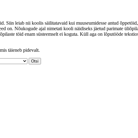
id. Siin leiab nii koolis säilitatavaid kui muuseumidesse antud õppetöid,
ed on. Nõukogude ajal nimetati kooli näidiseks jäetud parimate üliõpil
iõpilaste töid enam süsteemselt ei koguta. Küll aga on lõputööde tekstio
mis täieneb pidevalt.