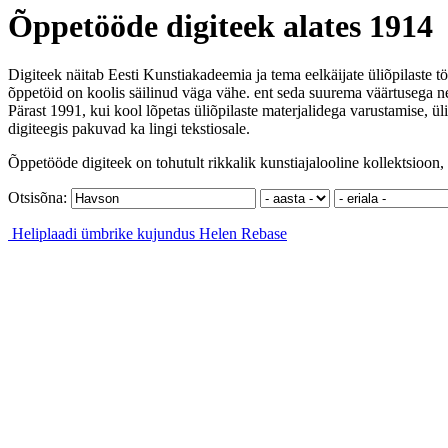
Õppetööde digiteek alates 1914
Digiteek näitab Eesti Kunstiakadeemia ja tema eelkäijate üliõpilaste tö
õppetöid on koolis säilinud väga vähe. ent seda suurema väärtusega ne
Pärast 1991, kui kool lõpetas üliõpilaste materjalidega varustamise, ül
digiteegis pakuvad ka lingi tekstiosale.
Õppetööde digiteek on tohutult rikkalik kunstiajalooline kollektsioon, 
Otsisõna:
Heliplaadi ümbrike kujundus
Helen Rebase