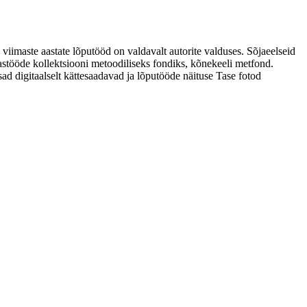
 viimaste aastate lõputööd on valdavalt autorite valduses. Sõjaeelseid
astööde kollektsiooni metoodiliseks fondiks, kõnekeeli metfond.
sad digitaalselt kättesaadavad ja lõputööde näituse Tase fotod