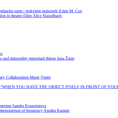
aeglaseim surm : reekviem igatsusele
Erinn M. Cox
tion in theatre
Ellen Alice Hasselbach
av
es and impossibly important things
Jana Žgun
nary Collaboration
Marie Vinter
igiajastul. “WHEN YOU HAVE THE OBJECT ITSELF IN FRONT OF YOUR 
umerism
Sandra Kossorotova
ic phenomenon of frequency
Annika Kangur