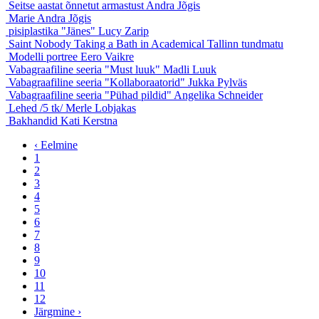
Seitse aastat õnnetut armastust
Andra Jõgis
Marie
Andra Jõgis
pisiplastika "Jänes"
Lucy Zarip
Saint Nobody Taking a Bath in Academical Tallinn
tundmatu
Modelli portree
Eero Vaikre
Vabagraafiline seeria "Must luuk"
Madli Luuk
Vabagraafiline seeria "Kollaboraatorid"
Jukka Pylväs
Vabagraafiline seeria "Pühad pildid"
Angelika Schneider
Lehed /5 tk/
Merle Lobjakas
Bakhandid
Kati Kerstna
‹ Eelmine
1
2
3
4
5
6
7
8
9
10
11
12
Järgmine ›