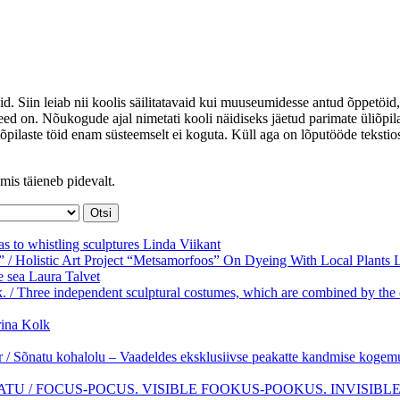
id. Siin leiab nii koolis säilitatavaid kui muuseumidesse antud õppetöid,
ed on. Nõukogude ajal nimetati kooli näidiseks jäetud parimate üliõpil
iõpilaste töid enam süsteemselt ei koguta. Küll aga on lõputööde tekstio
mis täieneb pidevalt.
as to whistling sculptures
Linda Viikant
s” / Holistic Art Project “Metsamorfoos” On Dyeing With Local Plants
he sea
Laura Talvet
k. / Three independent sculptural costumes, which are combined by the 
rina Kolk
r / Sõnatu kohalolu – Vaadeldes eksklusiivse peakatte kandmise kogem
 / FOCUS-POCUS. VISIBLE FOOKUS-POOKUS. INVISIBL