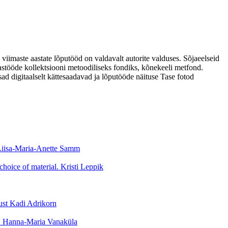
 viimaste aastate lõputööd on valdavalt autorite valduses. Sõjaeelseid
astööde kollektsiooni metoodiliseks fondiks, kõnekeeli metfond.
sad digitaalselt kättesaadavad ja lõputööde näituse Tase fotod
Liisa-Maria-Anette Samm
choice of material.
Kristi Leppik
ust
Kadi Adrikorn
E
Hanna-Maria Vanaküla