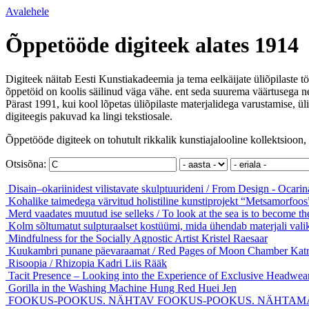
Avalehele
Õppetööde digiteek alates 1914
Digiteek näitab Eesti Kunstiakadeemia ja tema eelkäijate üliõpilaste tö
õppetöid on koolis säilinud väga vähe. ent seda suurema väärtusega ne
Pärast 1991, kui kool lõpetas üliõpilaste materjalidega varustamise, ül
digiteegis pakuvad ka lingi tekstiosale.
Õppetööde digiteek on tohutult rikkalik kunstiajalooline kollektsioon, 
Otsisõna:
Disain–okariinidest vilistavate skulptuurideni / From Design - Ocarin
Kohalike taimedega värvitud holistiline kunstiprojekt “Metsamorfoo
Merd vaadates muutud ise selleks / To look at the sea is to become t
Kolm sõltumatut sulpturaalset kostüümi, mida ühendab materjali vali
Mindfulness for the Socially Agnostic Artist
Kristel Raesaar
Kuukambri punane päevaraamat / Red Pages of Moon Chamber
Kat
Risoopia / Rhizopia
Kadri Liis Rääk
Tacit Presence – Looking into the Experience of Exclusive Headwea
Gorilla in the Washing Machine
Hung Red Huei Jen
FOOKUS-POOKUS. NÄHTAV FOOKUS-POOKUS. NÄHTAMATU