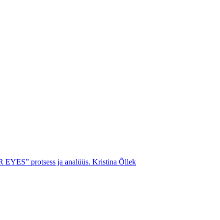
EYES” protsess ja analüüs.
Kristina Õllek