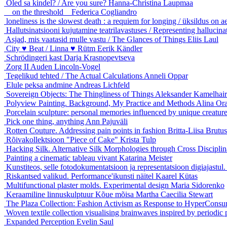
Oled sa kindel? / Are you sure?
Hanna-Christina Laupmaa
_ on the threshold _
Federica Cogliandro
loneliness is the slowest death : a requiem for longing / üksildus on 
Hallutsinatsiooni kujutamine teatrilavastuses / Representing hallucina
Asjad, mis vaatasid mulle vastu / The Glances of Things
Eliis Laul
City ♥ Beat / Linna ♥ Rütm
Eerik Kändler
Schrödingeri kast
Darja Krasnopevtseva
Zorg II
Auden Lincoln-Vogel
Tegelikud tehted / The Actual Calculations
Anneli Oppar
Elule peksa andmine
Andreas Lichfeld
Sovereign Objects: The Thingliness of Things
Aleksander Kamelhair
Polyview Painting. Background, My Practice and Methods
Alina Or
Porcelain sculpture: personal memories influenced by unique creatur
Pick one thing, anything
Ann Pajuväli
Rotten Couture. Addressing pain points in fashion
Britta-Liisa Brutus
Rõivakollektsioon "Piece of Cake"
Krista Tulp
Hacking Silk. Alternative Silk Morphologies through Cross Discipli
Painting a cinematic tableau vivant
Katarina Meister
Kunstiteos, selle fotodokumentatsioon ja representatsioon d
Riskantsed valikud. Performance'ikunsti näitel
Kaarel Kütas
Multifunctional plaster molds. Experimental design
Maria Sidorenko
Keraamiline linnuskulptuur Kõue mõisa
Martha Caecilia Stewart
The Plaza Collection: Fashion Activism as Response to Hyper­Cons
Woven textile collection visualising brainwaves inspired by period
Expanded Perception
Evelin Saul